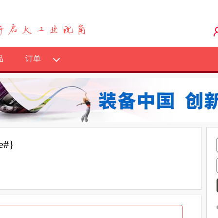
品
订单
e#}