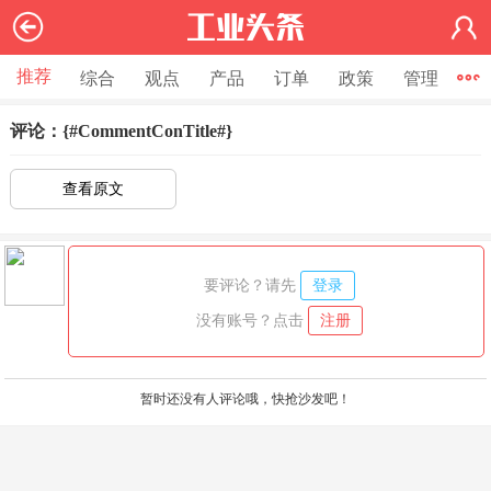
推荐
综合
观点
产品
订单
政策
管理
节
评论：{#CommentConTitle#}
查看原文
要评论？请先
登录
没有账号？点击
注册
暂时还没有人评论哦，快抢沙发吧！