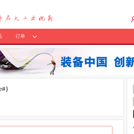
品
订单
e#}