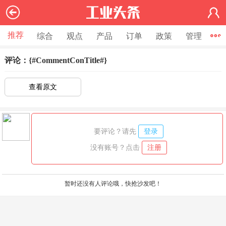
推荐
综合
观点
产品
订单
政策
管理
节
评论：{#CommentConTitle#}
查看原文
要评论？请先
登录
没有账号？点击
注册
暂时还没有人评论哦，快抢沙发吧！